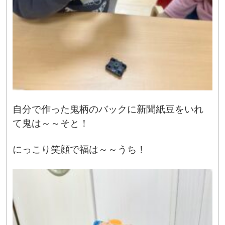
自分で作った鬼柄のバックに新聞紙豆をいれ
て鬼は～～そと！
にっこり笑顔で福は～～うち！