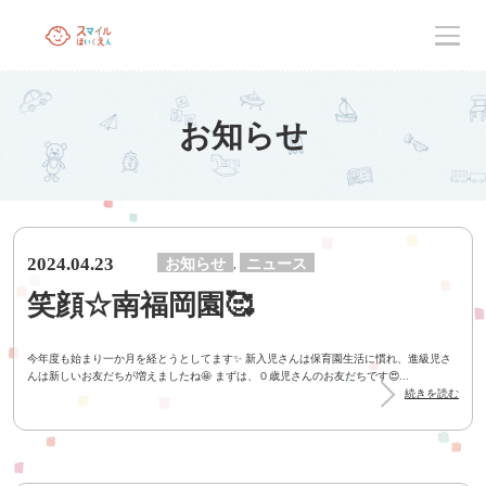
お知らせ
2024.04.23
お知らせ
ニュース
,
笑顔☆南福岡園🥰
今年度も始まり一か月を経とうとしてます✨ 新入児さんは保育園生活に慣れ、進級児さ
んは新しいお友だちが増えましたね🤩 まずは、０歳児さんのお友だちです😍...
続きを読む