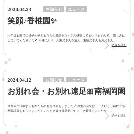
2024.04.23
お知らせ
ニュース
,
笑顔♪香椎園✨
今年度も園での様子や子どもたちの笑顔をたくさん投稿してまいりますので、 楽しみに
していてくださいね💕 ４月に入り、入園児さんを迎え、進級児さんもお兄さん...
続きを読む
2024.04.12
お知らせ
ニュース
,
お別れ会・お別れ遠足🎀南福岡園
３月末で退園するお友だちのお別れ会をしました🎈 お別れ会では、一人ひとり前に立ち
卒園証書をもらいました✨ いつもと違う雰囲気でちょっと緊張しましたね！...
続きを読む