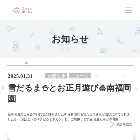
お知らせ
2025.01.31
お知らせ
ニュース
,
雪だるま⛄とお正月遊び🎍南福岡
園
新年のお楽しみ会の日に雪が降りました❄ 保育園にも雪だるまさんが遊びに来てくれま
した⛄ 「おはよう😍ゆきだるまさん⛄」と、ご挨拶します🤗 先生たちが保育園...
続きを読む