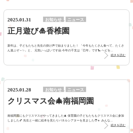
2025.01.31
お知らせ
ニュース
,
正月遊び🎍香椎園
新年は、子どもたちと先生の掛け声で始まりました！ 「今年もたくさん食べて、たくさ
ん遊ぶぞ～✨」と、 元気いっぱいです🤗 今年の干支は「巳年」です🐍 ヘビを...
続きを読む
2025.01.28
お知らせ
ニュース
,
クリスマス会🎄南福岡園
南福岡園にもクリスマスがやってきました🎄 保育園の子どもたちもクリスマス会に参加
しました💕 先生と一緒に絵本を見たりパネルシアターを見ました🧑👧 みんな...
続きを読む