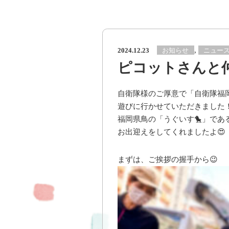
,
お知らせ
ニュー
2024.12.23
ピコットさんと仲
自衛隊様のご厚意で「自衛隊福
遊びに行かせていただきました
福岡県鳥の「うぐいす🐤」であ
お出迎えをしてくれましたよ😍
まずは、ご挨拶の握手から😉