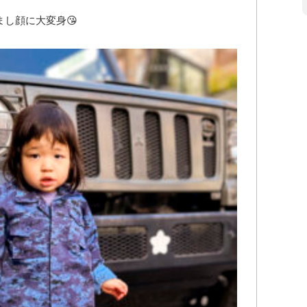
し顔に大変身😘