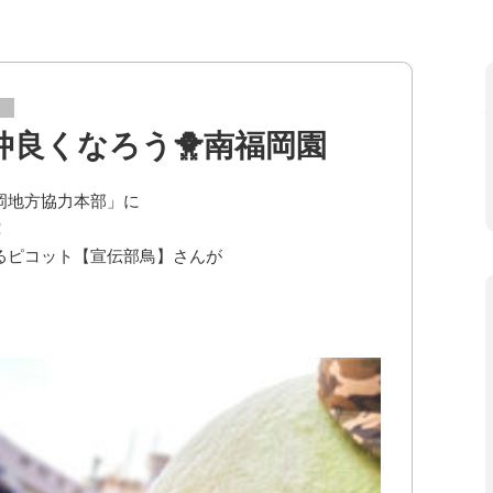
ス
良くなろう🐥南福岡園
岡地方協力本部」に
！
るピコット【宣伝部鳥】さんが