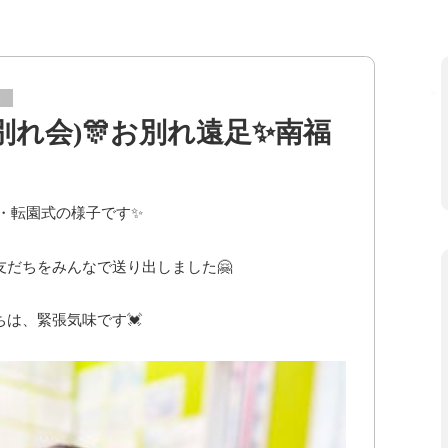
ス
別れ会)🎊お別れ遠足✨南福
・転園式の様子です✨
だちをみんなで送り出しました🤗
は、緊張気味です💓