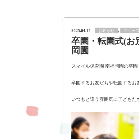
,
お知らせ
ニュー
2025.04.14
卒園・転園式(お
岡園
スマイル保育園 南福岡園の卒園
卒園するお友だちや転園するお友
いつもと違う雰囲気に子どもたち