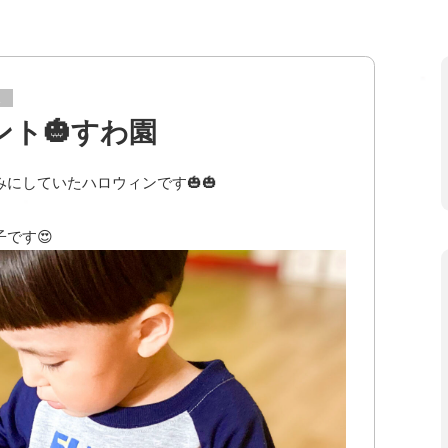
ス
ト🎃すわ園
にしていたハロウィンです🎃🎃
です😍